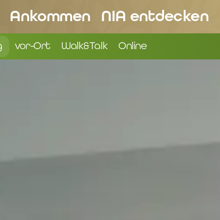
Ankommen
NIA entdecken
g
vor-Ort
Walk&Talk
Online