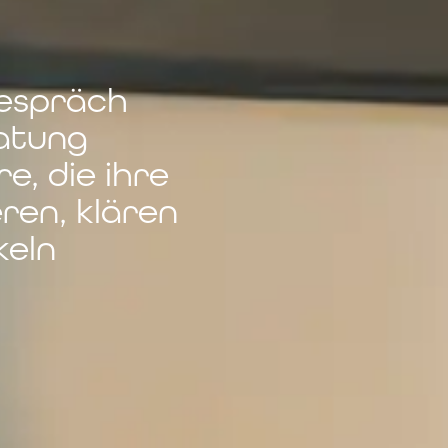
Gespräch
atung
e, die ihre
ren, klären
keln