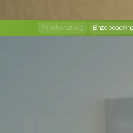
Paarberatung
Einzelcoachin