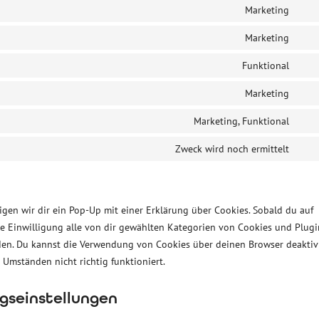
to
Marketing
divi
Con
serv
(ele
to
Marketing
goog
Con
them
serv
anal
to
Funktional
goog
Con
serv
font
to
Marketing
goog
Con
serv
map
to
Marketing, Funktional
comp
Con
serv
to
Zweck wird noch ermittelt
ado
Con
serv
font
to
face
serv
sons
igen wir dir ein Pop-Up mit einer Erklärung über Cookies. Sobald du auf
ine Einwilligung alle von dir gewählten Kategorien von Cookies und Plugi
den. Du kannst die Verwendung von Cookies über deinen Browser deaktiv
 Umständen nicht richtig funktioniert.
ngseinstellungen