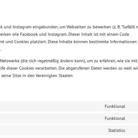
k und Instagram eingebunden, um Webseiten zu bewerben (z. B. "Gefällt m
etzwerken wie Facebook und Instagram. Dieser Inhalt ist mit einem Code
t und Cookies platziert. Diese Inhalte können bestimmte Informationen 
.
 Netzwerke (die sich regelmäßig ändern kann), um zu erfahren, wie sie mit
ilfe dieser Cookies verarbeiten. Die abgerufenen Daten werden so weit wi
seine Sitze in den Vereinigten Staaten
Funktional
Con
to
Funktional
Con
serv
to
Statistics
wor
Con
serv