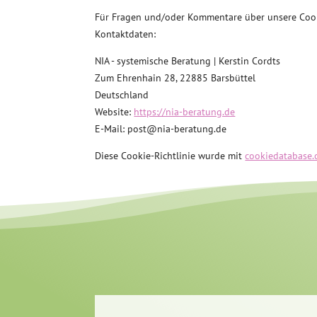
Für Fragen und/oder Kommentare über unsere Cooki
Kontaktdaten:
NIA - systemische Beratung | Kerstin Cordts
Zum Ehrenhain 28, 22885 Barsbüttel
Deutschland
Website:
https://nia-beratung.de
E-Mail:
post@
nia-beratung.de
Diese Cookie-Richtlinie wurde mit
cookiedatabase.