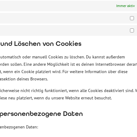
Immer aktiv
S
M
 und Löschen von Cookies
utomatisch oder manuell Cookies zu löschen. Du kannst außerdem
werden sollen. Eine andere Möglichkeit ist es deinen Internetbrowser derar
t, wenn ein Cookie platziert wird. Für weitere Information über diese
esektion deines Browsers.
cherweise nicht richtig funktioniert, wenn alle Cookies deaktiviert sind.
iese neu platziert, wenn du unsere Website erneut besuchst.
f personenbezogene Daten
onenbezogenen Daten: