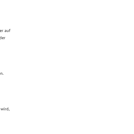
er auf
der
n.
 wird,