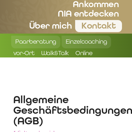
Ankommen
NIA entdecken
Über mich
Kontakt
Paarberatung
Einzelcoaching
vor-Ort
Walk&Talk
Online
Allgemeine
Geschäftsbedingunge
(AGB)